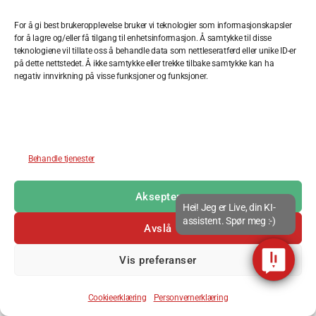
For å gi best brukeropplevelse bruker vi teknologier som informasjonskapsler
Live2Learn
for å lagre og/eller få tilgang til enhetsinformasjon.
Å samtykke til disse
teknologiene vil tillate oss å behandle data som nettleseratferd eller unike ID-er
Trollhaugmyra 15
, 5353 Straume
på dette nettstedet.
Å ikke samtykke eller trekke tilbake samtykke kan ha
Tlf:
47309999
negativ innvirkning på visse funksjoner og funksjoner.
E-post
:
kontakt@l2l.no
Facebook
Instagram
LinkedIn
Behandle tjenester
© 2026
L2L – Live 2 Learn
Opp
↑
Aksepter
Personvernerklæring
Hei! Jeg er Live, din KI-
assistent. Spør meg :-)
Avslå
Vis preferanser
Cookieerklæring
Personvernerklæring