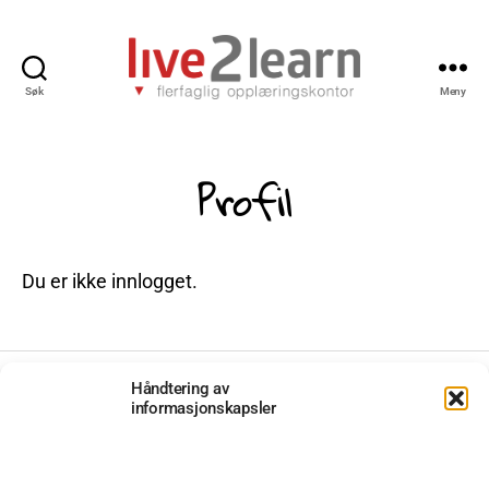
Søk
Meny
L2L
-
Live
Profil
2
Learn
Du er ikke innlogget.
Håndtering av
informasjonskapsler