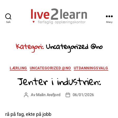
Søk
Meny
L2L
-
Live
Kategori:
Uncategorized @no
2
Learn
Kategorier
LÆRLING
UNCATEGORIZED @NO
UTDANNINGSVALG
Jenter i industrien:
Av
Malin Arefjord
06/01/2026
Innleggsforfatter
Publiseringsdato
rå på fag, ekte på jobb