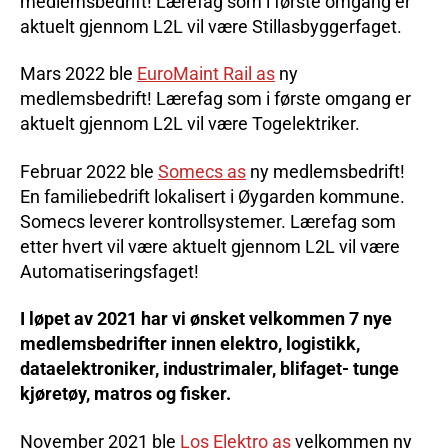
medlemsbedrift! Lærefag som i første omgang er
aktuelt gjennom L2L vil være Stillasbyggerfaget.
Mars 2022 ble
EuroMaint Rail as
ny
medlemsbedrift! Lærefag som i første omgang er
aktuelt gjennom L2L vil være Togelektriker.
Februar 2022 ble
Somecs as
ny medlemsbedrift!
En familiebedrift lokalisert i Øygarden kommune.
Somecs leverer kontrollsystemer. Lærefag som
etter hvert vil være aktuelt gjennom L2L vil være
Automatiseringsfaget!
I løpet av 2021 har vi ønsket velkommen 7 nye
medlemsbedrifter innen elektro, logistikk,
dataelektroniker, industrimaler, blifaget- tunge
kjøretøy, matros og fisker.
November 2021 ble
Los Elektro as
velkommen ny