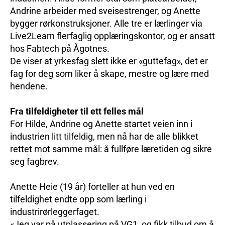
Andrine arbeider med sveisestrenger, og Anette
bygger rørkonstruksjoner. Alle tre er lærlinger via
Live2Learn flerfaglig opplæringskontor, og er ansatt
hos Fabtech på Ågotnes.
De viser at yrkesfag slett ikke er «guttefag», det er
fag for deg som liker å skape, mestre og lære med
hendene.
Fra tilfeldigheter til ett felles mål
For Hilde, Andrine og Anette startet veien inn i
industrien litt tilfeldig, men nå har de alle blikket
rettet mot samme mål: å fullføre læretiden og sikre
seg fagbrev.
Anette Heie (19 år) forteller at hun ved en
tilfeldighet endte opp som lærling i
industrirørleggerfaget.
«Jeg var på utplassering på VG1, og fikk tilbud om å