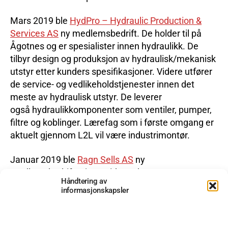
Mars 2019 ble
HydPro – Hydraulic Production &
Services AS
ny medlemsbedrift. De holder til på
Ågotnes og er spesialister innen hydraulikk. De
tilbyr design og produksjon av hydraulisk/mekanisk
utstyr etter kunders spesifikasjoner. Videre utfører
de service- og vedlikeholdstjenester innen det
meste av hydraulisk utstyr. De leverer
også hydraulikkomponenter som ventiler, pumper,
filtre og koblinger. Lærefag som i første omgang er
aktuelt gjennom L2L vil være industrimontør.
Januar 2019 ble
Ragn Sells AS
ny
medlemsbedrift! Kjernevirksomhet er transport,
Håndtering av
sortering og bearbeiding av avfall fra næringslivet
informasjonskapsler
og private. Av dette avfallet produserer de
sekundære råvarer som papir, plast og metaller til
verdensmarkedet. Bedriften ha fokus på