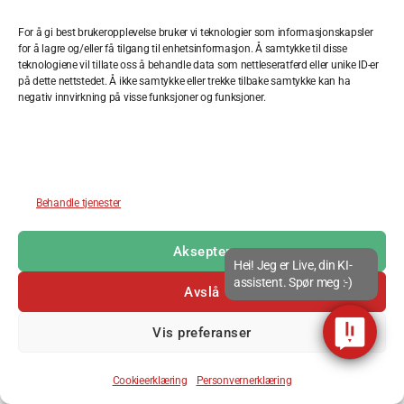
innovasjon og bærekraft. Avdeling Bergen har 37
For å gi best brukeropplevelse bruker vi teknologier som informasjonskapsler
ansatte, og lærefag som i første omgang er aktuelt
for å lagre og/eller få tilgang til enhetsinformasjon.
Å samtykke til disse
via L2L vil være gjenvinningsfaget.
teknologiene vil tillate oss å behandle data som nettleseratferd eller unike ID-er
på dette nettstedet.
Å ikke samtykke eller trekke tilbake samtykke kan ha
negativ innvirkning på visse funksjoner og funksjoner.
I løpet av 2018 har vi ønsket velkommen 8 nye
medlemsbedrifter som har generert 13 nye
lærlinger! Dette er vi spesielt stolte av, og vi har
fått gode signaler på at de vil ta inn flere lærlinger
etterhvert.
Behandle tjenester
Partner-Maskinering
er siste nye medlemmet i
Aksepter
2018. De er et moderne, finmekanisk
Hei! Jeg er Live, din KI-
produksjonsverksted for prototype- og
assistent. Spør meg :-)
Avslå
serieproduksjon. Selskapet holder til på Straume og
er ISO 9001:2008 sertifisert. Bedriften bearbeider
Vis preferanser
de fleste materialer og benytter metodiske
arbeidsprosesser i produksjon. De har lærlinger i
Cookieerklæring
Personvernerklæring
CNC maskineringsfaget.