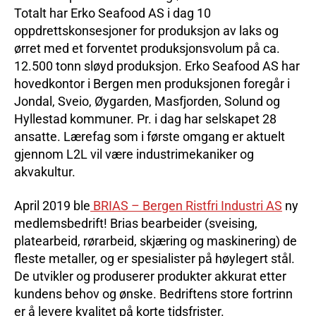
Totalt har Erko Seafood AS i dag 10
oppdrettskonsesjoner for produksjon av laks og
ørret med et forventet produksjonsvolum på ca.
12.500 tonn sløyd produksjon. Erko Seafood AS har
hovedkontor i Bergen men produksjonen foregår i
Jondal, Sveio, Øygarden, Masfjorden, Solund og
Hyllestad kommuner. Pr. i dag har selskapet 28
ansatte. Lærefag som i første omgang er aktuelt
gjennom L2L vil være industrimekaniker og
akvakultur.
April 2019 ble
BRIAS – Bergen Ristfri Industri AS
ny
medlemsbedrift! Brias bearbeider (sveising,
platearbeid, rørarbeid, skjæring og maskinering) de
fleste metaller, og er spesialister på høylegert stål.
De utvikler og produserer produkter akkurat etter
kundens behov og ønske. Bedriftens store fortrinn
er å levere kvalitet på korte tidsfrister.