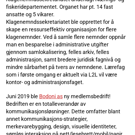
fiskeridepartementet. Organet har pt. 14 fast
ansatte og 5 vikarer.
Klagenemndssekretariatet ble opprettet for å
skape en ressurseffektiv organisasjon for flere
klagenemnder. Ved å samle flere nemnder oppnår
man en besparelse i administrative utgifter
gjennom samlokalisering, felles arkiv, felles
administrasjon, samt bredere juridisk fagnivå og
mindre sårbarhet på tvers av nemndene. Lærefag
som i første omgang er aktuelt via L2L vil være
kontor- og administrasjonsfaget.
Juni 2019 ble
Bodoni as
ny medlemsbedrift!
Bedriften er en totalleverandør av
kommunikasjonsløsninger. Dette omfatter blant
annet kommunikasjons-strategier,
merkevarebygging, design, visuelle identiteter,
sømløs interaksjon på nett/lesebrett/mobil/papir,