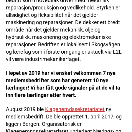
bedrift som i hovedsak driver med mekanisk
reparasjon/produksjon og vedlikehold. Styrken er
allsidighet og fleksibilitet når det gjelder
maskinering og reparasjoner. De dekker ett bredt
område når det gjelder mekanikk, olje og
hydraulikk, maskinering og elektromekaniske
reparasjoner. Bedriften er lokalisert i Skogsvågen
og lærefag som i første omgang er aktuelt via L2L
vil være industrimekanikerfaget.
I løpet av 2019 har vi ønsket velkommen 7 nye
medlemsbedrifter som har generert 10 nye
lærlinger! Vi har fått gode signaler på at de vil ta
inn flere lærlinger etter hvert.
August 2019 ble
Klagenemdssekretariatet
ny
medlemsbedrift. De ble opprettet 1. april 2017, og
ligger i Bergen. Organisatorisk er
Klagenemndssekretariatet underlagt Nærings- og